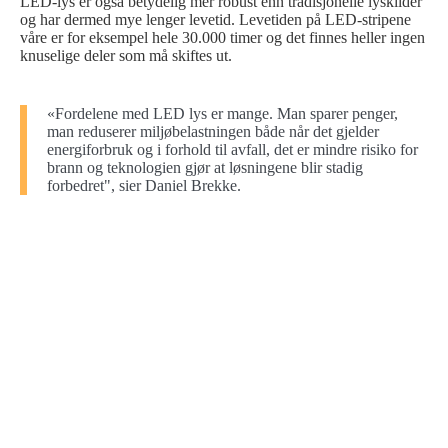
LED-lys er også betydelig mer robust enn tradisjonelle lyskilder
og har dermed mye lenger levetid. Levetiden på LED-stripene
våre er for eksempel hele 30.000 timer og det finnes heller ingen
knuselige deler som må skiftes ut.
«Fordelene med LED lys er mange. Man sparer penger,
man reduserer miljøbelastningen både når det gjelder
energiforbruk og i forhold til avfall, det er mindre risiko for
brann og teknologien gjør at løsningene blir stadig
forbedret", sier Daniel Brekke.