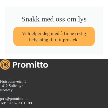
Snakk med oss om lys
Vi hjelper deg med å finne riktig
belysning til ditt prosjekt
Fløisbonnveien 5
1412 Sofiemyr
Norway
post@promitto.no
Tel: +47 67 41 11 90