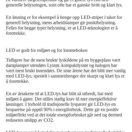
generelle belysningen, som ofte har et ganske hvitt og klart lys.
En løsning er for eksempel å henge opp LED-striper i taket for
generell belysning, mens arbeidslamper gir punktbelysning.
Felles for begge typer belysning, er at LED-teknologien er å
foretrekke.
LED er godt for miljøet og for lommeboken
Tidligere har de mest brukte lyskildene på en byggeplass vært
damplamper utendørs Lysrør, kompaktlysrør og halogen har
vært mest brukt innendørs. De siste årene har det blitt mer vanlig
med LED-lys, spesielt i sammenhenger der skarpt og klart lys er
å foretrekke.
En av årsakene til at LED-lys har blitt så utbredt, har med
miljøet å gjøre. Det stilles stadig krav til mer energieffektive
løsninger. I forhold til tradisjonelle lyspærer gir LED-lys en
besparelse på opptil 90% i energiforbruk. Dette gir en positiv
miljøeffekt ved at det totale energiforbruket går ned og dermed
reduseres utslipp av CO2.