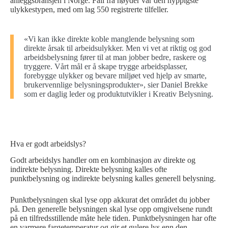
anleggsbransjen i Norge. Fall fra høyder var den hyppigste
ulykkestypen, med om lag 550 registrerte tilfeller.
«Vi kan ikke direkte koble manglende belysning som
direkte årsak til arbeidsulykker. Men vi vet at riktig og god
arbeidsbelysning fører til at man jobber bedre, raskere og
tryggere. Vårt mål er å skape trygge arbeidsplasser,
forebygge ulykker og bevare miljøet ved hjelp av smarte,
brukervennlige belysningsprodukter», sier Daniel Brekke
som er daglig leder og produktutvikler i Kreativ Belysning.
Hva er godt arbeidslys?
Godt arbeidslys handler om en kombinasjon av direkte og
indirekte belysning. Direkte belysning kalles ofte
punktbelysning og indirekte belysning kalles generell belysning.
Punktbelysningen skal lyse opp akkurat det området du jobber
på. Den generelle belysningen skal lyse opp omgivelsene rundt
på en tilfredsstillende måte hele tiden. Punktbelysningen har ofte
en varmere fargetemperatur og gir et gulere lys enn den