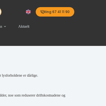
Ring 67 41 11 90
ss
Aktuelt
 lysforholdene er dårlige.
ilder, noe som reduserer driftskostnadene og