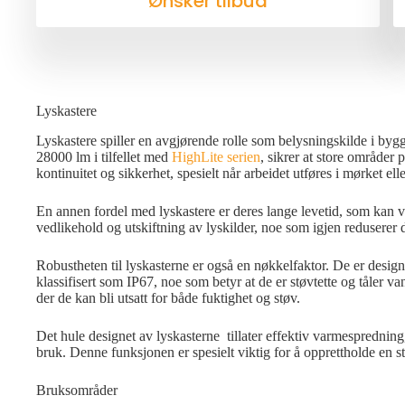
Ønsker tilbud
Lyskastere
Lyskastere spiller en avgjørende rolle som belysningskilde i byg
28000 lm i tilfellet med
HighLite serien
, sikrer at store områder 
kontinuitet og sikkerhet, spesielt når arbeidet utføres i mørket ell
En annen fordel med lyskastere er deres lange levetid, som kan 
vedlikehold og utskiftning av lyskilder, noe som igjen reduserer 
Robustheten til lyskasterne er også en nøkkelfaktor. De er designe
klassifisert som IP67, noe som betyr at de er støvtette og tåler 
der de kan bli utsatt for både fuktighet og støv.
Det hule designet av lyskasterne tillater effektiv varmespredni
bruk. Denne funksjonen er spesielt viktig for å opprettholde en s
Bruksområder