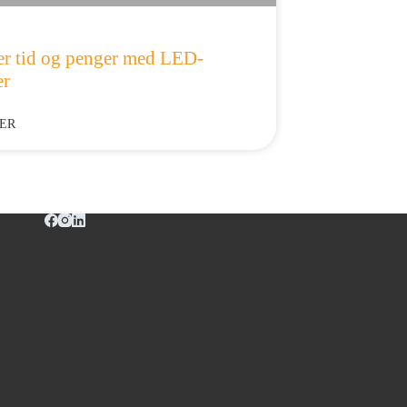
er tid og penger med LED-
er
ER