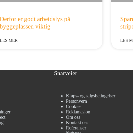
Derfor er godt arbeidslys på
Spar
byggeplassen viktig
strip
LES MER
LES M
Snarveier
Kjøps- og salgsbetingelser
Personvern
Cookies
ninger
Reklamasjon
ect
Om oss
ng
Kontakt oss
Referanser