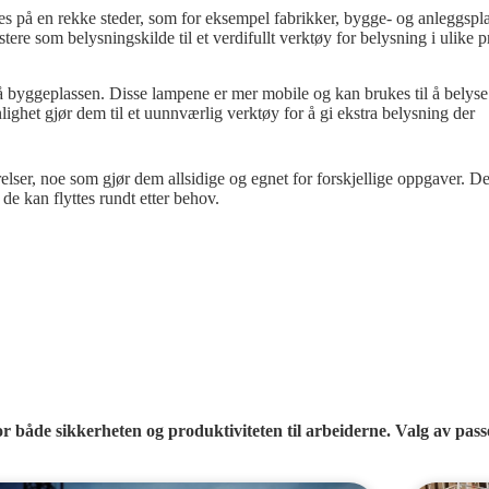
es på en rekke steder, som for eksempel fabrikker, bygge- og anleggsplas
tere som belysningskilde til et verdifullt verktøy for belysning i ulike p
le på byggeplassen. Disse lampene er mer mobile og kan brukes til å belyse
ighet gjør dem til et uunnværlig verktøy for å gi ekstra belysning der
lser, noe som gjør dem allsidige og egnet for forskjellige oppgaver. D
 de kan flyttes rundt etter behov.
r både sikkerheten og produktiviteten til arbeiderne. Valg av passe