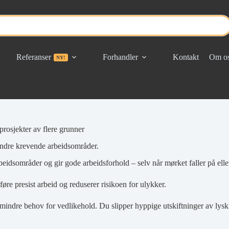
Referanser
Forhandler
Kontakt
Om o
NY!
prosjekter av flere grunner
 andre krevende arbeidsområder.
eidsområder og gir gode arbeidsforhold – selv når mørket faller på eller
øre presist arbeid og reduserer risikoen for ulykker.
 mindre behov for vedlikehold. Du slipper hyppige utskiftninger av lysk