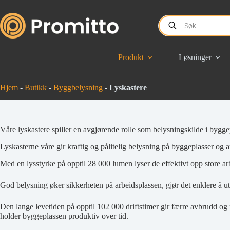
Produkt
Løsninger
Hjem
-
Butikk
-
Byggbelysning
-
Lyskastere
Våre lyskastere spiller en avgjørende rolle som belysningskilde i bygge
Lyskasterne våre gir kraftig og pålitelig belysning på byggeplasser og
Med en lysstyrke på opptil 28 000 lumen lyser de effektivt opp store arb
God belysning øker sikkerheten på arbeidsplassen, gjør det enklere å utf
Den lange levetiden på opptil 102 000 driftstimer gir færre avbrudd og
holder byggeplassen produktiv over tid.