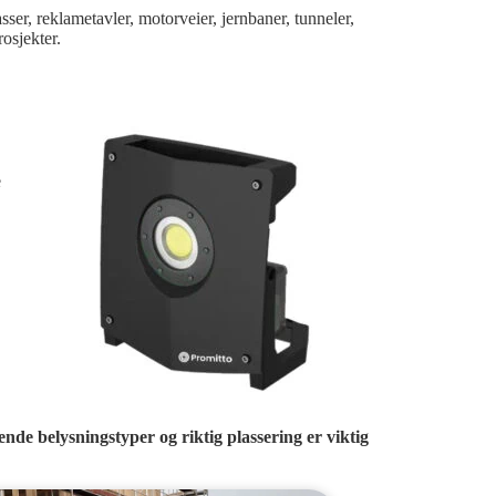
ser, reklametavler, motorveier, jernbaner, tunneler,
rosjekter.
e
nde belysningstyper og riktig plassering er viktig