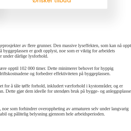
Ønsker tilbud
geprosjekter av flere grunner. Den massive lyseffekten, som kan nå oppt
på byggeplassen er godt opplyst, noe som er viktig for arbeidets
er under dårlige lysforhold.
være opptil 102 000 timer. Dette minimerer behovet for hyppig
driftskostnadene og forbedrer effektiviteten på byggeplassen.
t for å tåle tøffe forhold, inkludert værforhold i kystområder, og er
vann. Dette gjør dem ideelle for utendørs bruk på bygge- og anleggsplasse
ng, noe som forhindrer overoppheting av armaturen selv under langvarig
tabil og pålitelig belysning gjennom hele arbeidsperioden.