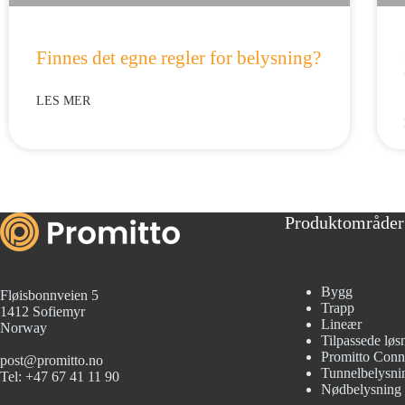
Finnes det egne regler for belysning?
LES MER
Produktområder
Bygg
Fløisbonnveien 5
Trapp
1412 Sofiemyr
Lineær
Norway
Tilpassede løs
Promitto Conn
post@promitto.no
Tunnelbelysni
Tel: +47 67 41 11 90
Nødbelysning