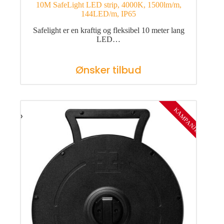
10M SafeLight LED strip, 4000K, 1500lm/m,
144LED/m, IP65
Safelight er en kraftig og fleksibel 10 meter lang
LED…
Ønsker tilbud
KAMPANJE