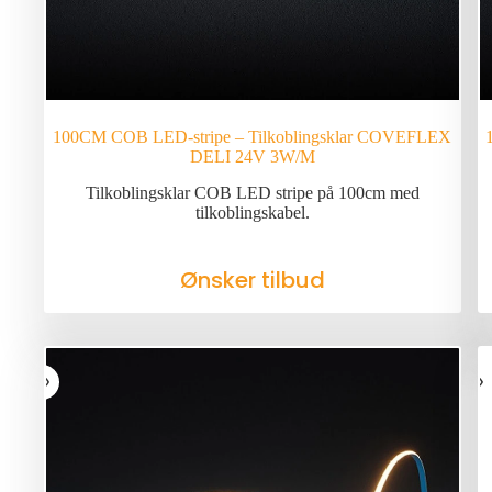
100CM COB LED-stripe – Tilkoblingsklar COVEFLEX
DELI 24V 3W/M
Tilkoblingsklar COB LED stripe på 100cm med
tilkoblingskabel.
Ønsker tilbud