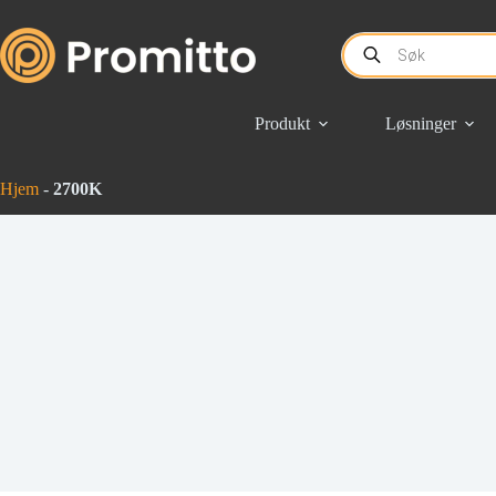
Hopp
til
Products
innholdet
search
Produkt
Løsninger
Hjem
-
2700K