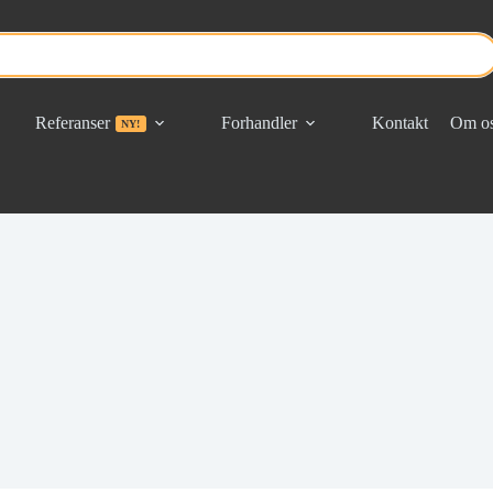
Referanser
Forhandler
Kontakt
Om o
NY!