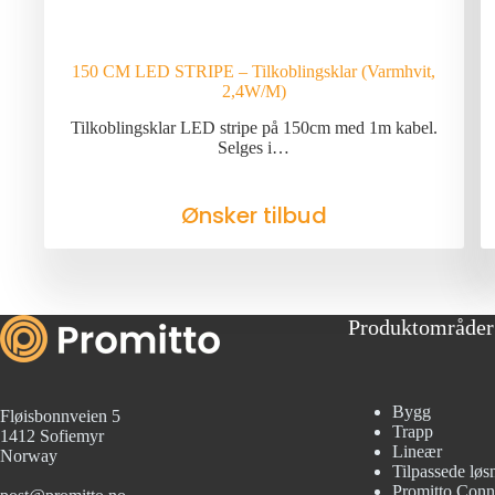
150 CM LED STRIPE – Tilkoblingsklar (Varmhvit,
2,4W/M)
Tilkoblingsklar LED stripe på 150cm med 1m kabel.
Selges i…
Ønsker tilbud
Produktområder
Bygg
Fløisbonnveien 5
Trapp
1412 Sofiemyr
Lineær
Norway
Tilpassede løs
Promitto Conn