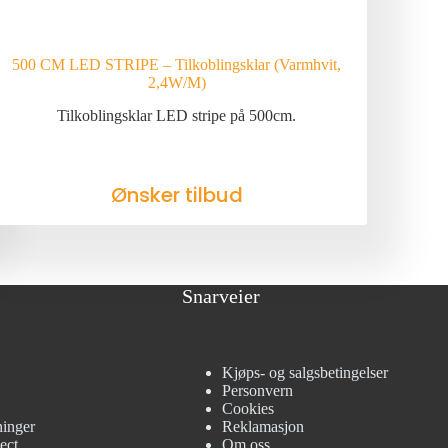
500 CM LED STRIPE – Tilkoblingsklar (Varmhvit,
2,4W/M)
Tilkoblingsklar LED stripe på 500cm.
Ønsker tilbud
Snarveier
Kjøps- og salgsbetingelser
Personvern
Cookies
ninger
Reklamasjon
ect
Om oss