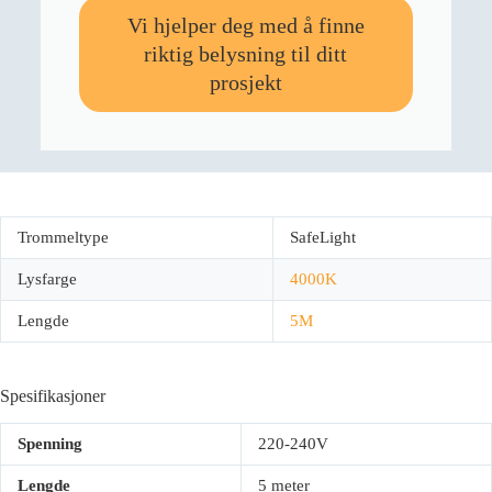
Vi hjelper deg med å finne
riktig belysning til ditt
prosjekt
Trommeltype
SafeLight
Lysfarge
4000K
Lengde
5M
Spesifikasjoner
Spenning
220-240V
Lengde
5 meter