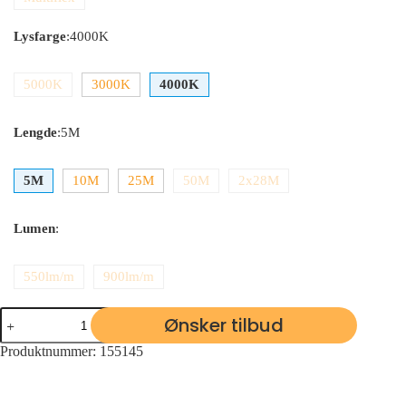
Lysfarge
:
4000K
5000K
3000K
4000K
Lengde
:
5M
5M
10M
25M
50M
2x28M
Lumen
:
550lm/m
900lm/m
Ønsker tilbud
Produktnummer:
155145