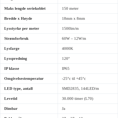
Maks lengde seriekoblet
150 meter
Bredde x Høyde
18mm x 8mm
Lysstyrke per meter
1500lm/m
Strømforbruk
60W – 12W/m
Lysfarge
4000K
Lysspredning
120°
IP klasse
IP65
Omgivelsestemperatur
-25°c til +45°c
LED type, antall
SMD2835, 144LED/m
Levetid
30.000 timer (L70)
Dimbar
Ja