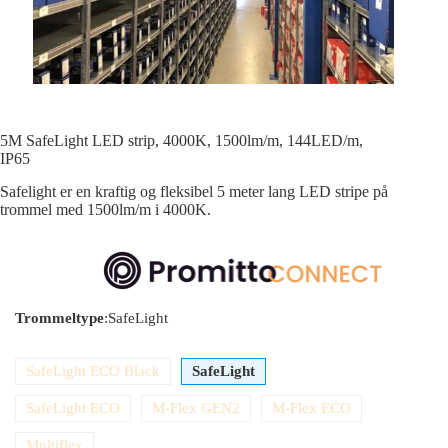
5M SafeLight LED strip, 4000K, 1500lm/m, 144LED/m,
IP65
Safelight er en kraftig og fleksibel 5 meter lang LED stripe på
trommel med 1500lm/m i 4000K.
Trommeltype
:
SafeLight
SafeLight ECO Black
SafeLight
SafeLight ECO
M-Flex GEN2
M-Flex ECO
Multiflex