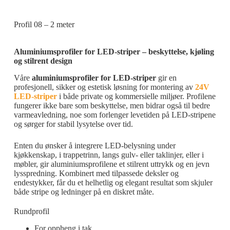
Profil 08 – 2 meter
Aluminiumsprofiler for LED-striper – beskyttelse, kjøling
og stilrent design
Våre
aluminiumsprofiler for LED-striper
gir en
profesjonell, sikker og estetisk løsning for montering av
24V
LED-striper
i både private og kommersielle miljøer. Profilene
fungerer ikke bare som beskyttelse, men bidrar også til bedre
varmeavledning, noe som forlenger levetiden på LED-stripene
og sørger for stabil lysytelse over tid.
Enten du ønsker å integrere LED-belysning under
kjøkkenskap, i trappetrinn, langs gulv- eller taklinjer, eller i
møbler, gir aluminiumsprofilene et stilrent uttrykk og en jevn
lysspredning. Kombinert med tilpassede deksler og
endestykker, får du et helhetlig og elegant resultat som skjuler
både stripe og ledninger på en diskret måte.
Rundprofil
For oppheng i tak.