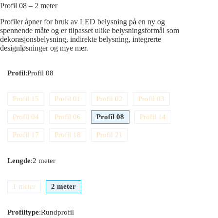
Profil 08 – 2 meter
Profiler åpner for bruk av LED belysning på en ny og
spennende måte og er tilpasset ulike belysningsformål som
dekorasjonsbelysning, indirekte belysning, integrerte
designløsninger og mye mer.
Profil
:
Profil 08
Profil 15
Profil 01
Profil 02
Profil 03
Profil 04
Profil 06
Profil 08
Profil 14
Profil 17
Profil 18
Profil 21
Lengde
:
2 meter
1 meter
2 meter
Profiltype
:
Rundprofil