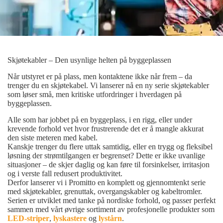
Skjøtekabler – Den usynlige helten på byggeplassen
Når utstyret er på plass, men kontaktene ikke når frem – da
trenger du en skjøtekabel. Vi lanserer nå en ny serie skjøtekabler
som løser små, men kritiske utfordringer i hverdagen på
byggeplassen.
Alle som har jobbet på en byggeplass, i en rigg, eller under
krevende forhold vet hvor frustrerende det er å mangle akkurat
den siste meteren med kabel.
Kanskje trenger du flere uttak samtidig, eller en trygg og fleksibel
løsning der strømtilgangen er begrenset? Dette er ikke uvanlige
situasjoner – de skjer daglig og kan føre til forsinkelser, irritasjon
og i verste fall redusert produktivitet.
Derfor lanserer vi i Promitto en komplett og gjennomtenkt serie
med skjøtekabler, grenuttak, overgangskabler og kabeltromler.
Serien er utviklet med tanke på nordiske forhold, og passer perfekt
sammen med vårt øvrige sortiment av profesjonelle produkter som
LED-striper
,
lyskastere
og
lystårn
.