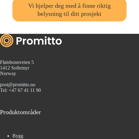
Vi hjelper deg med å finne riktig
belysning til ditt prosjekt
Fløisbonnveien 5
1412 Sofiemyr
Norway
post@promitto.no
Tel: +47 67 41 11 90
Produktområder
Bygg