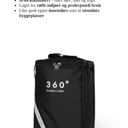
IP44-klassifisert
– tåler støv, fukt og regn
Laget for
røffe miljøer og profesjonell bruk
Like godt egnet
innendørs
som til
utendørs
byggeplasser