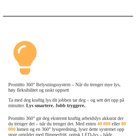
Promitto 360° Belysningssystem – Når du trenger mye lys,
høy fleksibilitet og raskt oppsett
Ta med deg kraftig lys dit jobben tar deg – og sett det opp på
minutter.
Lys smartere. Jobb tryggere.
Promitto 360° gir deg ekstremt kraftig arbeidslys akkurat der
du trenger det – når du trenger det. Med enten
40 000
eller
80
000
lumen og en 360° lysspredning, lyser dette systemet opp
store områder med flimmerfritt, optisk LED-lys – både