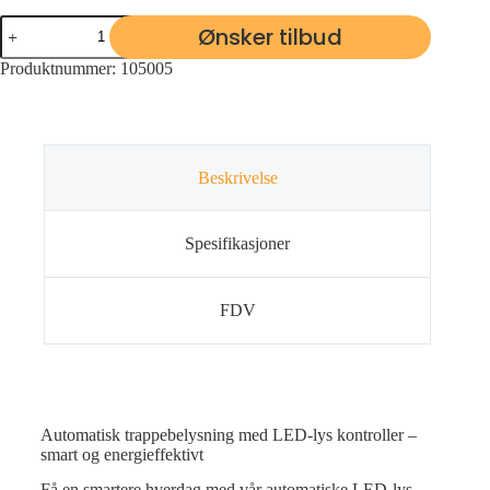
Ønsker tilbud
Produktnummer:
105005
Beskrivelse
Spesifikasjoner
FDV
Automatisk trappebelysning med LED-lys kontroller –
smart og energieffektivt
Få en smartere hverdag med vår automatiske LED-lys